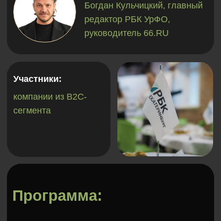
Программа:
С ростом конкуренции за клиента растет
и уровень сервиса. В погоне за лояльностью
компании стараются не только предоставить
услугу или продукт, но и удовлетворить
эмоциональные, коммуникативные и другие
потребности потребителя. Участники
делового завтрака поговорят об актуальных
трендах клиентского сервиса, обозначат
ключевые фокусы внимания в работе
с потребителем и выявят подходы, которые
больше не работают.
Вопросы для
обсуждения: