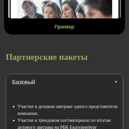
Деловой завтрак
Не слишком формальная беседа
Партнерские пакеты
на важную тему за чашкой кофе
Круглый стол
Участие в деловом завтраке одного представителя
Коллективное обсуждение актуальной
компании.
бизнес-темы и обмен опытом
Участие в трендовом постматериале по итогам
делового завтрака на РБК Екатеринбург