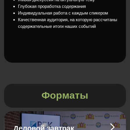
Панельная дискуссия
Обсуждение актуальной темы
экспертами перед аудиторией в рамках
крупного форума
Инфраструктурный
форум
Масштабное очно-заочное обсуждение
важной для города темы