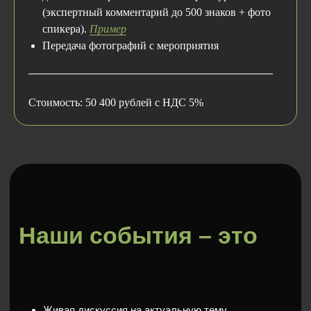
(экспертный комментарий до 500 знаков + фото
спикера).
Пример
Бизнес-день
Передача фотографий с мероприятия
____________________________________________
Серия дискуссионных мероприятий —
Стоимость: 50 400 рублей с НДС 5%
деловой завтрак и несколько
тематических сессий
Клуб Winner
Неформальная дискуссия
прогрессивных предпринимателей
за бокалом вина