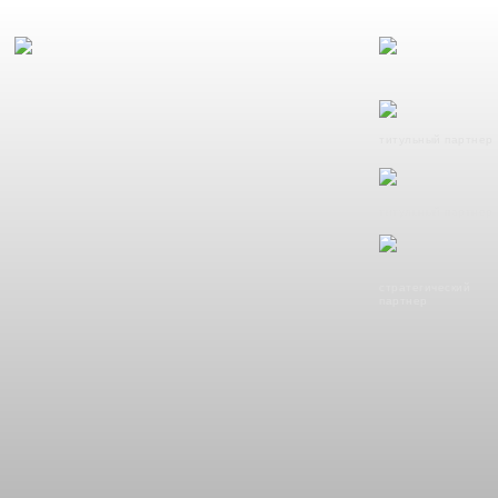
титульный партнер
титульный партнер
стратегический
партнер