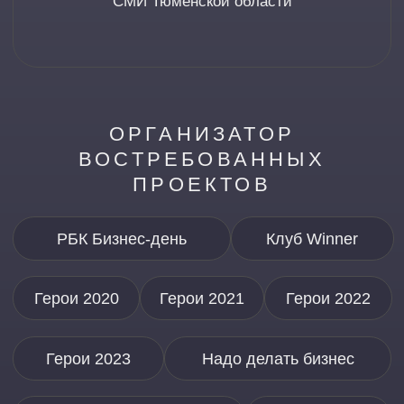
ЧТО МЫ ПРЕДЛАГАЕМ?
Коммерческое взаимодействие —
информационное партнерство, освещение
деятельности вашей компании
на международной промышленной
выставке «ИННОПРОМ 2026», которое
позволит повысить показатели
результативности и окупаемости, усилить
воздействие на целевую аудиторию,
пролонгировать эффект участия
в мероприятии.
Комплексные услуги по изготовлению