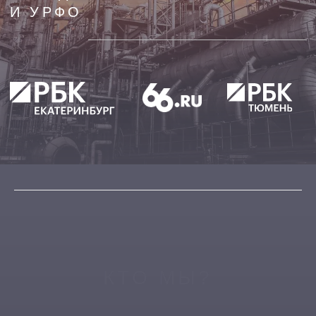
КТО МЫ?
3.8
7.9
млн просмотров
млн просмотров
за месяц
за месяц
922
1.5
тыс. пользователей
млн пользователей