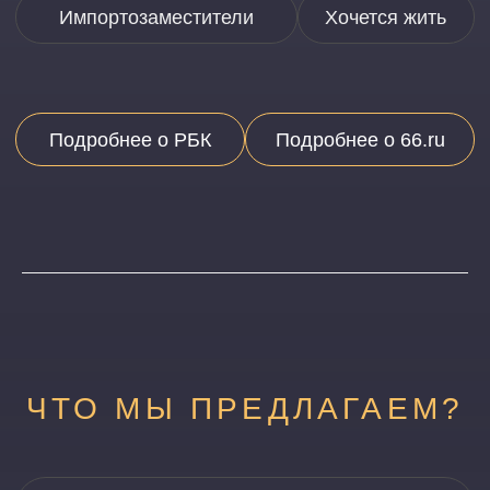
и размещению информационных
материалов, аналитических текстов,
видеосюжетов.
РАЗМЕЩЕНИЕ:
- на региональной версии РБК Екатеринбург
- на региональной версии РБК Тюмень
- на городском интернет-портале 66.ru
- на федеральном бизнес-портале РБК
- в регионах присутствия бизнес-портала РБК
Возьмем интервью у топ-менеджера
о планах развития компании
и перспективах отрасли